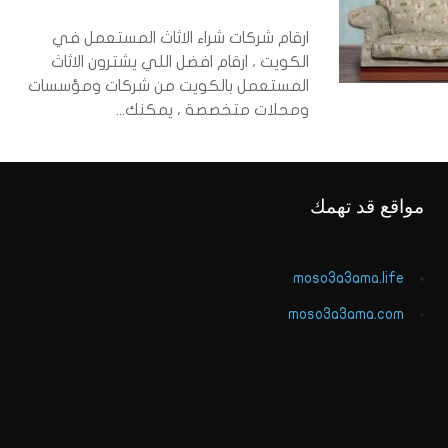
ارقام شركات شراء الاثاث المستعمل في
الكويت ، ارقام افضل اللي يشترون الاثاث
المستعمل بالكويت من شركات ومؤسسات
ومحلات متخصصة ، يمكنك...
مواقع قد تهمك
moso3a3ama.life
moso3a3ama.com