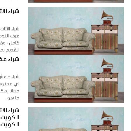
شراء الا
شراء الاثا
غرف النوم
كامل ، وفر
القديم بمن
شراء ع
شراء عفش
اي محتويا
معانا يمكن
ما هو...
شراء ال
الكويت 
الكويت