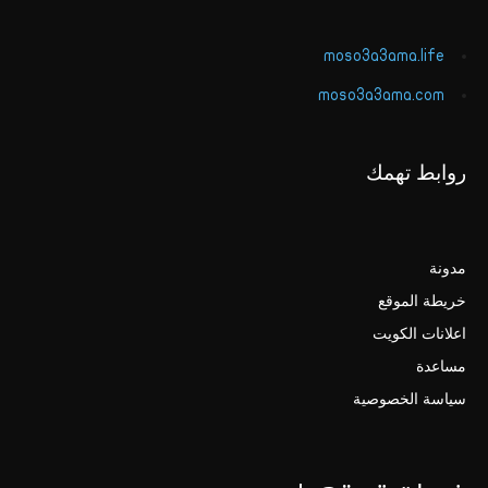
moso3a3ama.life
moso3a3ama.com
روابط تهمك
مدونة
خريطة الموقع
اعلانات الكويت
مساعدة
سياسة الخصوصية