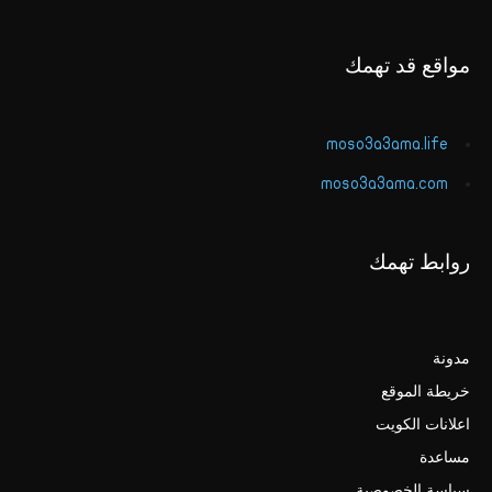
مواقع قد تهمك
moso3a3ama.life
moso3a3ama.com
روابط تهمك
مدونة
خريطة الموقع
اعلانات الكويت
مساعدة
سياسة الخصوصية