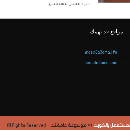
شراء عفش مستعمل...
مواقع قد تهمك
moso3a3ama.life
moso3a3ama.com
المستعمل بالكويت
>> موسوعة عامة.نت
- All Rights Reserved