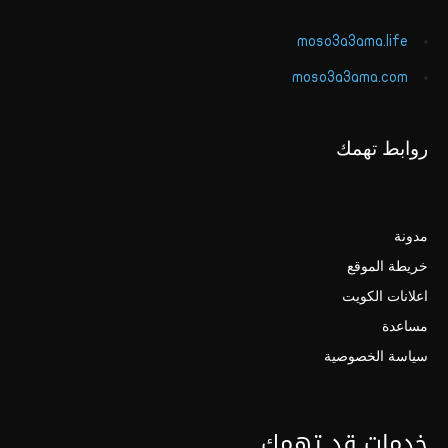
moso3a3ama.life
moso3a3ama.com
روابط تهمك
مدونة
خريطة الموقع
اعلانات الكويت
مساعدة
سياسة الخصوصية
خدمات قد تهمك