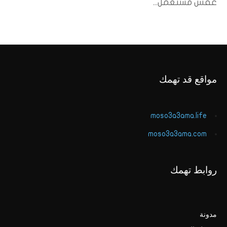
عفش مستعمل...
مواقع قد تهمك
moso3a3ama.life
moso3a3ama.com
روابط تهمك
مدونة