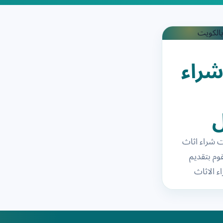
راء
 شراء اثاث
وم بتقديم
ء الاثاث
سعار تتناسب
نا نقوم…