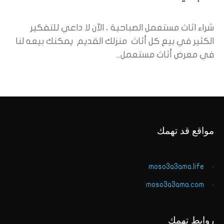
شراء اثاث مستعمل الصباحية ، الآن لا داعي للتفكير
الكثير في بيع كل أثاث منزلك القديم يمكنك بيعه لنا
في معرض أثاث مستعمل...
مواقع قد تهمك
moso3a3ama.life
moso3a3ama.com
روابط تهمك