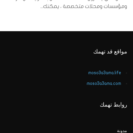
ومؤسسات ومحلات متخصصة ، يمكنك...
مواقع قد تهمك
moso3a3ama.life
moso3a3ama.com
روابط تهمك
مدونة