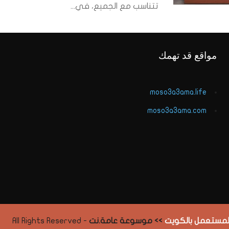
تتناسب مع الجميع، في...
مواقع قد تهمك
moso3a3ama.life
moso3a3ama.com
المستعمل بالكويت
>> موسوعة عامة.نت
- All Rights Reserved