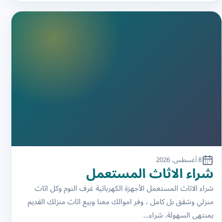
8 أغسطس، 2026
شراء الاثاث المستعمل
شراء الاثاث المستعمل الأجهزة الكهربائية غرف النوم وكل اثاث
منزلي وشقق بل كامل ، وفر اموالك معنا وبيع اثاث منزلك القديم
بمنتهى السهولة. شراء…