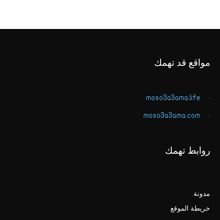
مواقع قد تهمك
moso3a3ama.life
moso3a3ama.com
روابط تهمك
مدونة
خريطة الموقع