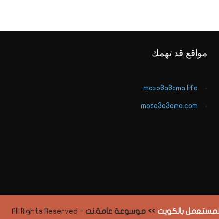
مواقع قد تهمك
moso3a3ama.life
moso3a3ama.com
المستعمل بالكويت
>> موسوعة عامة.نت
- All Rights Reserved